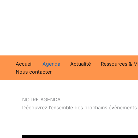
Aller
au
contenu
Accueil
Agenda
Actualité
Ressources & M
Nous contacter
NOTRE AGENDA
Découvrez l’ensemble des prochains évènements pr