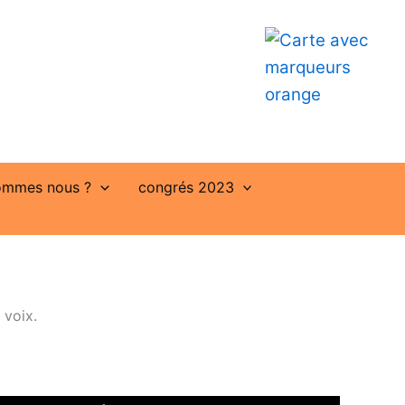
ommes nous ?
congrés 2023
 voix.