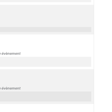
re évènement
re évènement