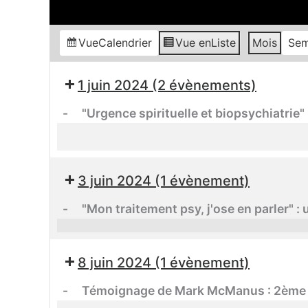
Vue
Calendrier
Vue en
Liste
Mois
Sem
"Urgence
A
1 juin 2024
(2 évènements)
spirituelle
la
et
découverte
-
"Urgence spirituelle et biopsychiatrie
biopsychiatrie"
de
:
la
Forum
diversité
"Mon
en
des
3 juin 2024
(1 évènement)
traitement
ligne
expériences
psy,
avec
humaines
-
"Mon traitement psy, j'ose en parler" :
j'ose
Andréa
!
en
Cabanes
Demie-
Témoignage
parler"
samedi
journée
8 juin 2024
(1 évènement)
de
:
1er
d'information
Mark
un
-
Témoignage de Mark McManus : 2ème par
juin
à
McManus
groupe