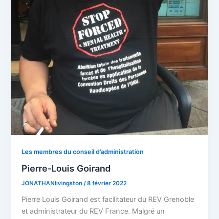
Les membres du conseil d’administration
Pierre-Louis Goirand
JONATHANlivingston
/
8 février 2022
Pierre Louis Goirand est facilitateur du REV Grenoble
et administrateur du REV France. Malgré un