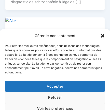
diagnostic de schizophrénie à l’âge de […]
Les membres du conseil d’administration
Gérer le consentement
Alex Kervran
Pour offrir les meilleures expériences, nous utilisons des technologies
JONATHANlivingston
/
8 février 2022
telles que les cookies pour stocker et/ou accéder aux informations des
appareils. Le fait de consentir à ces technologies nous permettra de
Alex Kervan rencontre Vincent Demassiet en 2014
traiter des données telles que le comportement de navigation ou les ID
dans le Nord de la France, les groupes d’entendeurs
uniques sur ce site. Le fait de ne pas consentir ou de retirer son
de voix et le REV.
consentement peut avoir un effet négatif sur certaines caractéristiques
et fonctions.
Accepter
Refuser
Mentions légales
Voir les préférences