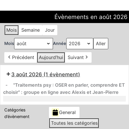
Évènements en août 2026
Mois
Semaine
Jour
Mois
Année
Précédent
Aujourd’hui
Suivant
"Traitements
3 août 2026
(1 évènement)
psy
:
-
"Traitements psy : OSER en parler, comprendre ET
OSER
choisir" : groupe en ligne avec Alexis et Jean-Pierre
en
parler,
comprendre
Catégories
General
ET
d’évènement
choisir"
Toutes les catégories
: