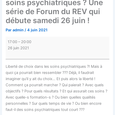
soins psychiatriques ? Une
qui
série de Forum du REV qui
débute
samedi
débute samedi 26 juin !
26
juin
Par
admin
/
4 juin 2021
!
17:00
–
20:00
26 juin 2021
Liberté de choix dans les soins psychiatriques ?! Mais à
quoi ça pourrait bien ressembler ??? Déjà, il faudrait
imaginer qu'il y ait du choix... Et puis alors la liberté !
Comment ça pourrait marcher ? Qui paierait ? Avec quels
objectifs ? Pour quels résultats ? Et qui assurait ces soins ?
Avec quelle-s formation-s ? Ou bien quelles qualités
personnelles ? Sur quels temps de vie ? Ou bien encore
faut-il des soins psychiatriques tout court ???