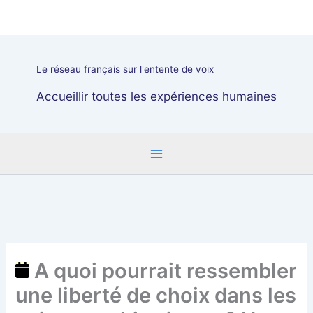
Aller
A
au
quoi
contenu
pourrait
ressembler
Le réseau français sur l'entente de voix
une
liberté
Accueillir toutes les expériences humaines
de
choix
dans
les
soins
psychiatriques
?
Une
série
de
A quoi pourrait ressembler
Forum
une liberté de choix dans les
du
REV