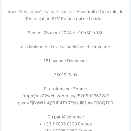
Vous êtes convié-e à participer à l' Assemblée Générale de
l'association REV France qui se tiendra :
Samedi 23 mars 2024 de 10h30 à 13h
à la Maison de la vie associative et citoyenne
181 avenue Daumesnil
75012 Paris
Et en ligne sur Zoom :
https://us02web.zoom.us/j/82059336328?
pwd=SjBsWUhQZHE4TXRZeUdlR1JaeFBGQT09
Ou par téléphone :
• +33 1 7095 0103 France