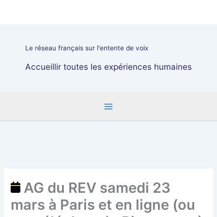
Aller
AG
au
du
contenu
REV
samedi
Le réseau français sur l'entente de voix
23
mars
Accueillir toutes les expériences humaines
à
Paris
et
en
ligne
(ou
par
téléphone)
:
Bienvenue
AG du REV samedi 23
à
mars à Paris et en ligne (ou
chacun.e
!