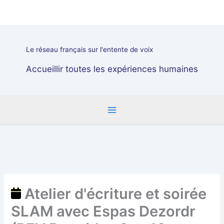
Aller
Atelier
au
d'écriture
contenu
et
soirée
Le réseau français sur l'entente de voix
SLAM
avec
Accueillir toutes les expériences humaines
Espas
Dezordr
(REV
Brest)
les
8
et
10
octobre
!
Atelier d'écriture et soirée
SLAM avec Espas Dezordr