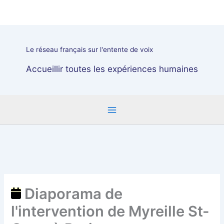
Aller
Diaporama
au
de
contenu
l'intervention
de
Le réseau français sur l'entente de voix
Myreille
St-
Accueillir toutes les expériences humaines
Onge
à
Paris
Diaporama de
l'intervention de Myreille St-