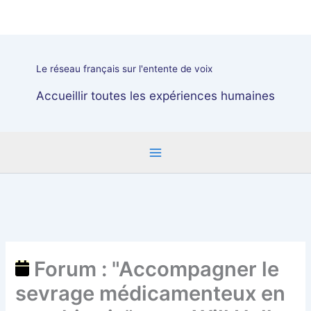
Aller
Forum
au
:
contenu
"Accompagner
le
Le réseau français sur l'entente de voix
sevrage
médicamenteux
Accueillir toutes les expériences humaines
en
psychiatrie",
avec
Will
Hall
et
Adam
Jhugroo
Forum : "Accompagner le
sevrage médicamenteux en