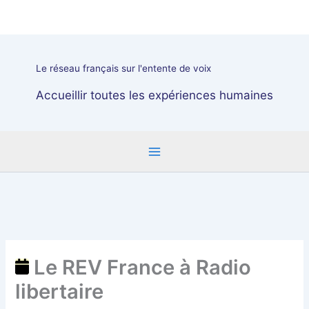
Aller
Le
au
REV
contenu
France
à
Le réseau français sur l'entente de voix
Radio
libertaire
Accueillir toutes les expériences humaines
Le REV France à Radio
libertaire