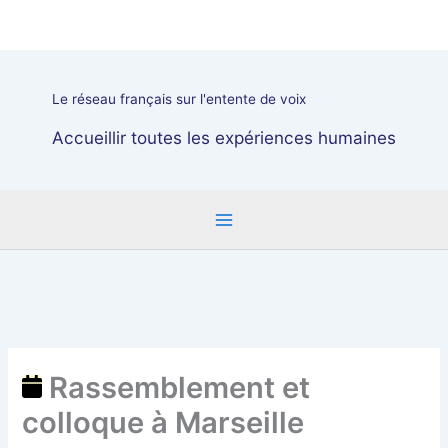
Aller
Rassemblement
au
et
contenu
colloque
à
Le réseau français sur l'entente de voix
Marseille
Accueillir toutes les expériences humaines
Rassemblement et
colloque à Marseille