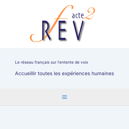
Aller
Samedi
au
27
contenu
mai
:
"Survivant
de
la
psychiatrie",
un
Le réseau français sur l'entente de voix
Forum
du
Accueillir toutes les expériences humaines
REV
avec
Adrien
Potocnjak-
Vaillant