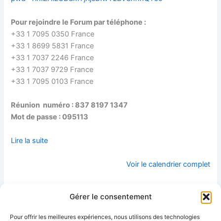
Pour rejoindre le Forum par téléphone :
+33 1 7095 0350 France
+33 1 8699 5831 France
+33 1 7037 2246 France
+33 1 7037 9729 France
+33 1 7095 0103 France
Réunion numéro : 837 8197 1347
Mot de passe : 095113
Lire la suite
Voir le calendrier complet
Gérer le consentement
Formation
« Aux sources de
« Travailler avec
la pensée
Pour offrir les meilleures expériences, nous utilisons des technologies