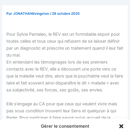
Par
JONATHANlivingston
/
29 octobre 2025
Pour Sylvia Pantaleo, le REV est un formidable espoir pour
toutes celles et tous ceux qui refusent de se laisser définir
par un diagnostic et prescrire un traitement quand il leur fait
du mal.
En entendant les témoignages lors de ses premiers
contacts avec le REV, elle a découvert une porte vers ce
que la maladie veut dire, alors que la psychiatrie veut la faire
taire et fait souvent ainsi disparaître le dit « malade » avec
sa subjectivité, ses forces, ses goûts, ses envies.
Elle s’engage au CA pour que ceux qui veulent vivre mais
pas sous condition trouvent leur Sens et quelqu’un à qui
Parler. Pour participer à faire savoir qu’un accueil de la
souffrance sans prescription et assignation d’aucune sorte
Gérer le consentement