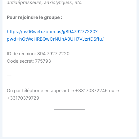
antidépresseurs, anxiolytiques, etc.
Pour rejoindre le groupe :
https://us06web.zoom.us/j/89479277220?
pwd=hGtWcHRBQwCrNUhA0UH7VJzrtDSffu.1
ID de réunion: 894 7927 7220
Code secret: 775793
—
Ou par téléphone en appelant le +33170372246 ou le
+33170379729