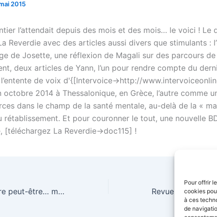
mai 2015
tier l’attendait depuis des mois et des mois… le voici ! Le
 Reverdie avec des articles aussi divers que stimulants : l’
ge de Josette, une réflexion de Magali sur des parcours de
ent, deux articles de Yann, l’un pour rendre compte du dern
l’entente de voix d'{[Intervoice->http://www.intervoiceonlin
en octobre 2014 à Thessalonique, en Grèce, l’autre comme un
orces dans le champ de la santé mentale, au-delà de la « ma
 rétablissement. Et pour couronner le tout, une nouvelle BD
e, [téléchargez La Reverdie->doc115] !
Pour offrir 
Les pieds sur terre peut-être… mais la tête dans les étoiles du REV !
cookies pour
à ces techn
de navigatio