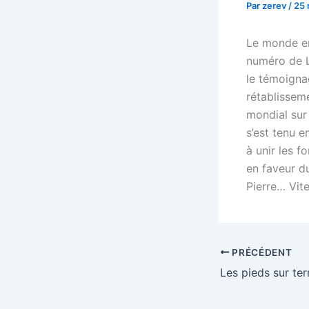
Par
zerev
/
25 
Le monde en
numéro de La
le témoigna
rétablissem
mondial sur 
s’est tenu 
à unir les f
en faveur du
Pierre… Vit
PRÉCÉDENT