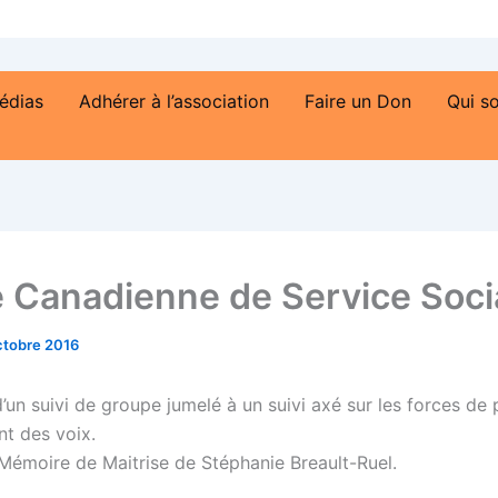
édias
Adhérer à l’association
Faire un Don
Qui s
 Canadienne de Service Soci
ctobre 2016
’un suivi de groupe jumelé à un suivi axé sur les forces de
nt des voix.
émoire de Maitrise de Stéphanie Breault-Ruel.