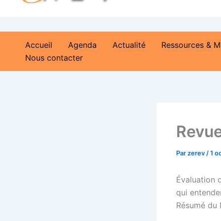
Accueil
Agenda
Actualité
Ressources & M
Nous contacter
Revue
Par
zerev
/
1 o
Évaluation d
qui entende
Résumé du M