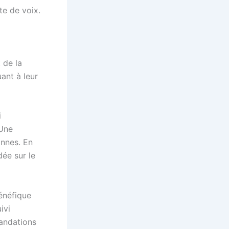
e de voix.
 de la
ant à leur
i
 Une
onnes. En
dée sur le
énéfique
ivi
andations