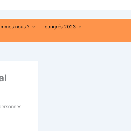
ommes nous ?
congrés 2023
al
 personnes