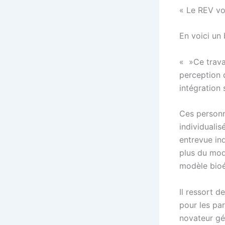
« Le REV vo
En voici un 
« »Ce travai
perception 
intégration 
Ces personn
individuali
entrevue ind
plus du modè
modèle bioé
Il ressort 
pour les par
novateur gé