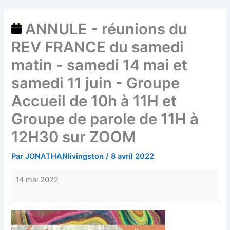
Accueil
de
ANNULE - réunions du
10h
REV FRANCE du samedi
à
11H
matin - samedi 14 mai et
et
samedi 11 juin - Groupe
Groupe
de
Accueil de 10h à 11H et
parole
Groupe de parole de 11H à
de
12H30 sur ZOOM
11H
à
Par
JONATHANlivingston
/
8 avril 2022
12H30
sur
14 mai 2022
ZOOM