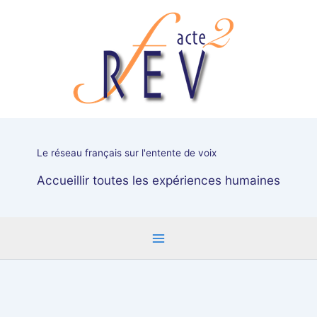
Aller
ANNULE
au
-
contenu
réunions
du
REV
FRANCE
du
samedi
matin
Le réseau français sur l'entente de voix
-
samedi
Accueillir toutes les expériences humaines
14
mai
et
samedi
11
juin
-
Groupe