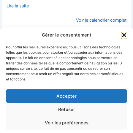
Lire la suite
Voir le calendrier complet
Gérer le consentement
réunions du REV
Projection débat
Pour offrir les meilleures expériences, nous utilisons des technologies
FRANCE du
« La voix de
telles que les cookies pour stocker et/ou accéder aux informations des
samedi matin –
Mette » samedi
appareils. Le fait de consentir à ces technologies nous permettra de
samedi 16 avril –
14 mai 18h Salle
traiter des données telles que le comportement de navigation ou les ID
Groupe Accueil
François Villon à
uniques sur ce site. Le fait de ne pas consentir ou de retirer son
de 10h à 11H et
Fleury-les-
consentement peut avoir un effet négatif sur certaines caractéristiques
Groupe de parole
Aubrais (45)
de 11H à 12H30
et fonctions.
14 mai 2022
sur ZOOM
16 avril 2022
Accepter
Refuser
Mentions légales
Voir les préférences
Copyright © 2026 | Propulsé par
Thème WordPress Astra