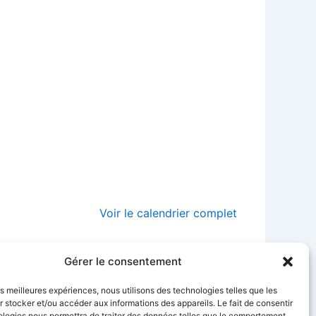
Voir le calendrier complet
Gérer le consentement
les meilleures expériences, nous utilisons des technologies telles que les
Groupe d’Entendeurs de Voix à Palaiseau
 stocker et/ou accéder aux informations des appareils. Le fait de consentir
30 septembre 2017
–
16 décembre 2017
ologies nous permettra de traiter des données telles que le comportement