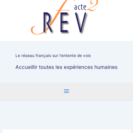
affectueux
pour
parents
courageux
le
week-
end
des
Le réseau français sur l'entente de voix
28
et
Accueillir toutes les expériences humaines
29
mars
2020
à
Orléans