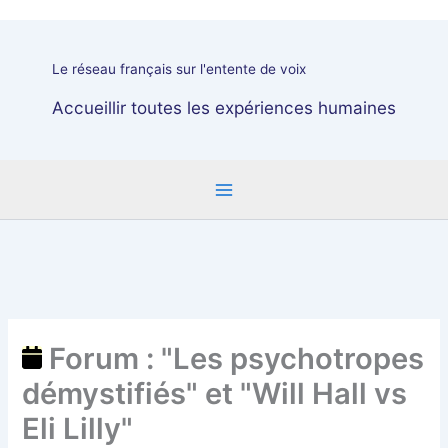
:
"Les
psychotropes
Le réseau français sur l'entente de voix
démystifiés"
et
Accueillir toutes les expériences humaines
"Will
Hall
vs
Eli
Lilly"
Forum : "Les psychotropes
démystifiés" et "Will Hall vs
Eli Lilly"