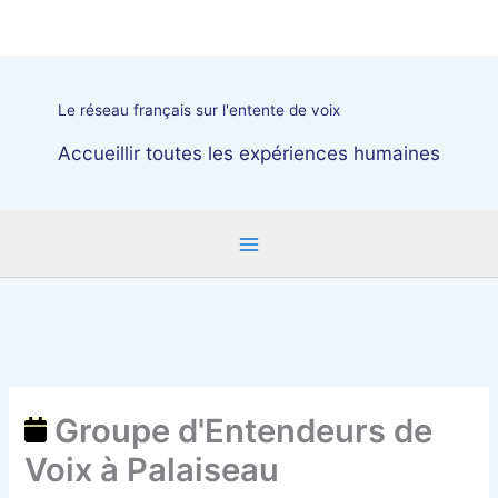
Aller
Groupe
au
d'Entendeurs
contenu
de
Voix
Le réseau français sur l'entente de voix
à
Palaiseau
Accueillir toutes les expériences humaines
Groupe d'Entendeurs de
Voix à Palaiseau