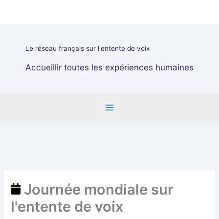
Aller
Journée
au
mondiale
contenu
sur
l'entente
Le réseau français sur l'entente de voix
de
voix
Accueillir toutes les expériences humaines
Journée mondiale sur
l'entente de voix