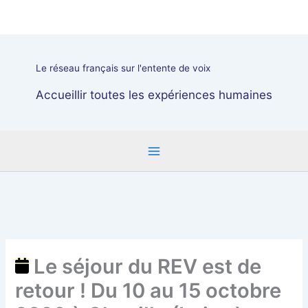
Aller
Le
au
séjour
contenu
du
REV
Le réseau français sur l'entente de voix
est
de
Accueillir toutes les expériences humaines
retour
!
Du
10
au
15
octobre
2026
à
Chevilly
Le séjour du REV est de
(Loiret)...
retour ! Du 10 au 15 octobre