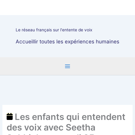
Aller
Les
au
enfants
contenu
qui
entendent
Le réseau français sur l'entente de voix
des
voix
Accueillir toutes les expériences humaines
avec
Seetha
Subbiah
mercredi
25
octobre
à
Paris
Les enfants qui entendent
des voix avec Seetha