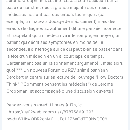
Jerome Groopman s'est intéressé à cette question sur la
base du constant que la grande majorité des erreurs
médicales ne sont pas des erreurs techniques (par
exemple, un mauvais dosage de médicament) mais des
erreurs de diagnostic, autrement dit une pensée incorrecte.
Et, rappelant qu'un médecin va interrompre, en moyen, un
patient qui décrit ses symptômes en moins de 18
secondes, il s'interroge sur ce qui peut bien se passer dans
la tête d'un médecin en un si court laps de temps.
Certainement pas un raisonnement argumenté... mais alors
quoi ??? Un nouveau Forum du REV animé par Yann
Derobert et centré sur sa lecture de l'ouvrage "How Doctors
Think" ("Comment pensent les médecins") de Jerome
Groopman, et accompagné d'une discussion ouverte !
Rendez-vous samedi 11 mars à 17h, ici
: https://us02web.zoom.us/j/87875869129?
pwd=WHkwODR2cnM0UUFoL2ZjWGdTT0NvQT09