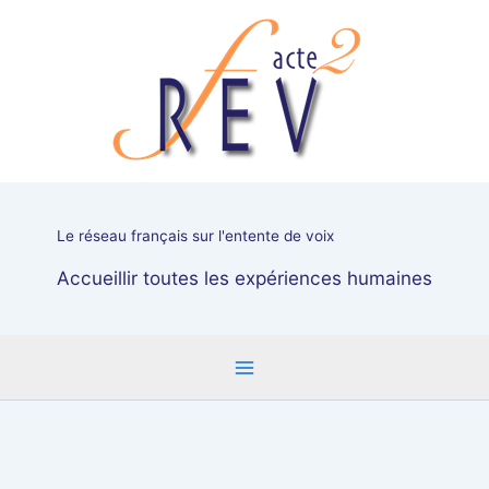
Aller
"Mais
au
comment
contenu
pensent
les
médecins
?"
:
Forum
samedi
Le réseau français sur l'entente de voix
11
mars
Accueillir toutes les expériences humaines
à
17h