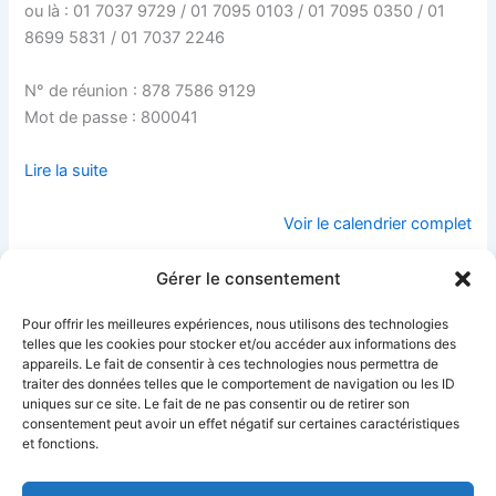
ou là : 01 7037 9729 / 01 7095 0103 / 01 7095 0350 / 01
8699 5831 / 01 7037 2246
N° de réunion : 878 7586 9129
Mot de passe : 800041
Lire la suite
Voir le calendrier complet
Gérer le consentement
« Emotion et
Sans peur et
Pour offrir les meilleures expériences, nous utilisons des technologies
accueil des
sans reproche !
telles que les cookies pour stocker et/ou accéder aux informations des
expériences
Ateliers
appareils. Le fait de consentir à ces technologies nous permettra de
humaines » :
affectueux pour
traiter des données telles que le comportement de navigation ou les ID
Module de
familles
uniques sur ce site. Le fait de ne pas consentir ou de retirer son
formation
courageuses les
consentement peut avoir un effet négatif sur certaines caractéristiques
professionnelle à
25 et 26 mars
Paris les 20 et 21
2023 à Orléans
et fonctions.
février 2023
25 mars 2023
20 février 2023