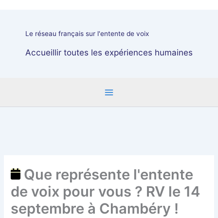
représente
l'entente
de
Le réseau français sur l'entente de voix
voix
pour
Accueillir toutes les expériences humaines
vous
?
RV
le
14
septembre
à
Chambéry
!
Que représente l'entente
de voix pour vous ? RV le 14
septembre à Chambéry !