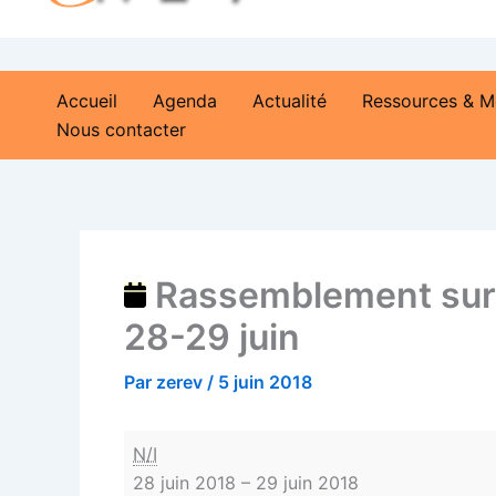
la
paranoïa
à
Accueil
Agenda
Actualité
Ressources & M
Chambéry
Nous contacter
les
28-
29
juin
Rassemblement sur l
28-29 juin
Par
zerev
/
5 juin 2018
N/I
28 juin 2018
–
29 juin 2018