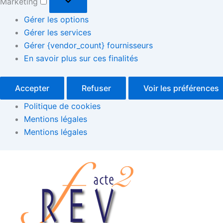
Marketing
Gérer les options
Gérer les services
Gérer {vendor_count} fournisseurs
En savoir plus sur ces finalités
Accepter
Refuser
Voir les préférences
Politique de cookies
Mentions légales
Mentions légales
Rassemblement
sur
l’entente
de
voix
et