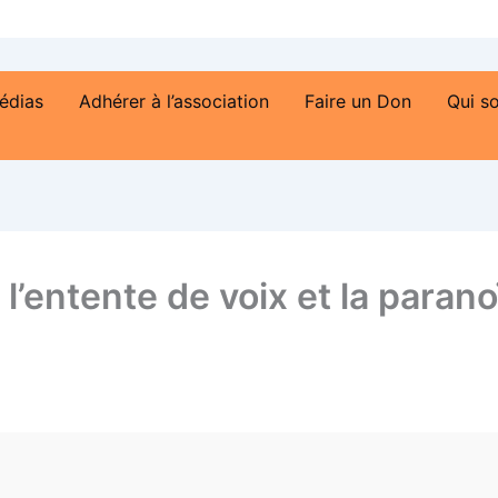
édias
Adhérer à l’association
Faire un Don
Qui s
’entente de voix et la paran