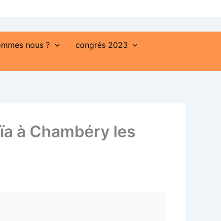
ommes nous ?
congrés 2023
oïa à Chambéry les