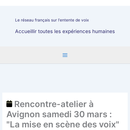
atelier
à
Avignon
Le réseau français sur l'entente de voix
samedi
30
Accueillir toutes les expériences humaines
mars
:
"La
mise
en
scène
des
voix"
Rencontre-atelier à
Avignon samedi 30 mars :
"La mise en scène des voix"