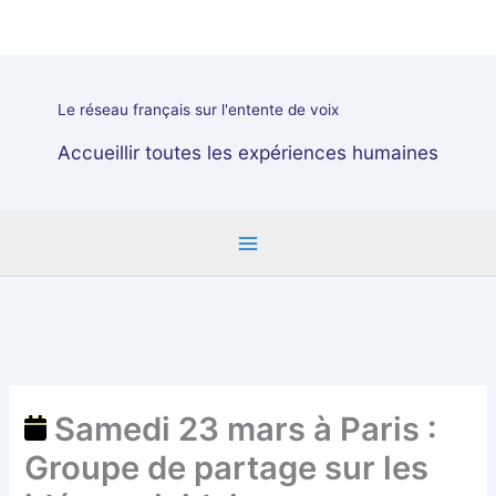
Aller
Samedi
au
23
contenu
mars
à
Le réseau français sur l'entente de voix
Paris
:
Accueillir toutes les expériences humaines
Groupe
de
partage
sur
les
idées
suicidaires
Samedi 23 mars à Paris :
Groupe de partage sur les