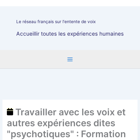
avec
les
voix
Le réseau français sur l'entente de voix
et
autres
Accueillir toutes les expériences humaines
expériences
dites
"psychotiques"
:
Formation
à
Orléans
les
30
septembre,
Travailler avec les voix et
1er
autres expériences dites
et
2
"psychotiques" : Formation
octobre