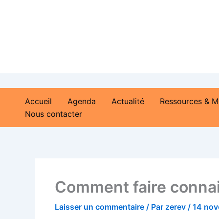
Aller
au
contenu
Accueil
Agenda
Actualité
Ressources & M
Nous contacter
Comment faire connai
Laisser un commentaire
/ Par
zerev
/
14 nov