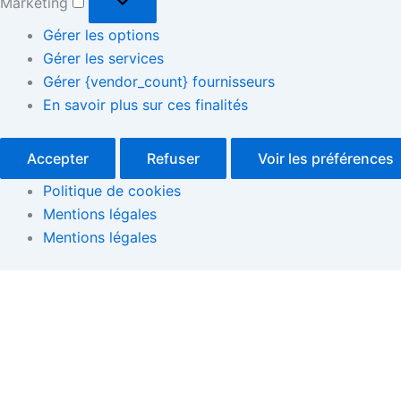
Marketing
Gérer les options
Gérer les services
Gérer {vendor_count} fournisseurs
En savoir plus sur ces finalités
Accepter
Refuser
Voir les préférences
Politique de cookies
Mentions légales
Mentions légales
Atelier
"Nouvelles
perspectives
dans
la
psychose"