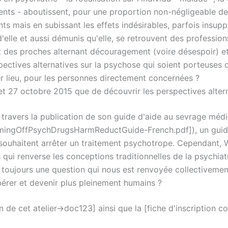
nts - aboutissent, pour une proportion non-négligeable de s
s mais en subissant les effets indésirables, parfois insup
'elle et aussi démunis qu'elle, se retrouvent des profession
et des proches alternant découragement (voire désespoir) e
tives alternatives sur la psychose qui soient porteuses de
r lieu, pour les personnes directement concernées ?
 et 27 octobre 2015 que de découvrir les perspectives alter
 à travers la publication de son guide d'aide au sevrage m
s/ComingOffPsychDrugsHarmReductGuide-French.pdf]), un guid
haitent arrêter un traitement psychotrope. Cependant, Wil
ui renverse les conceptions traditionnelles de la psychiatri
is toujours une question qui nous est renvoyée collectiv
bérer et devenir plus pleinement humains ?
 de cet atelier->doc123] ainsi que la [fiche d'inscription 