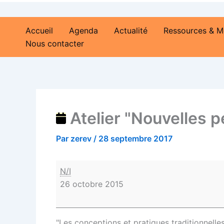
Accueil
Agenda
Actualité
Ressources & M
Nous contacter
Atelier "Nouvelles 
Par
zerev
/
28 septembre 2017
N/I
26 octobre 2015
"Les conceptions et pratiques traditionnelles 