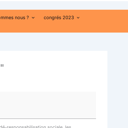
ommes nous ?
congrés 2023
"
 dé-responsabilisation sociale, les