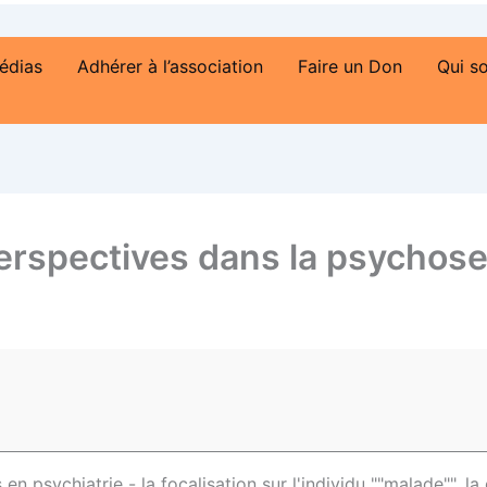
édias
Adhérer à l’association
Faire un Don
Qui s
perspectives dans la psychose
en psychiatrie - la focalisation sur l'individu ""malade"", la