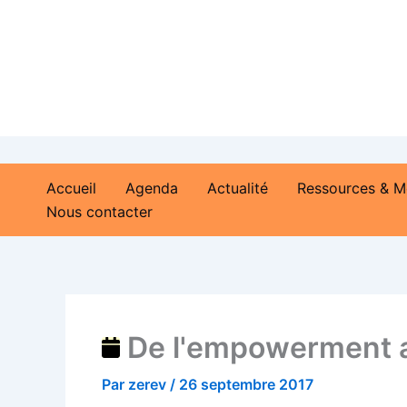
Aller
De
au
l'empowerment
contenu
au
rétablissement...
Accueil
Agenda
Actualité
Ressources & M
Nous contacter
De l'empowerment au
Par
zerev
/
26 septembre 2017