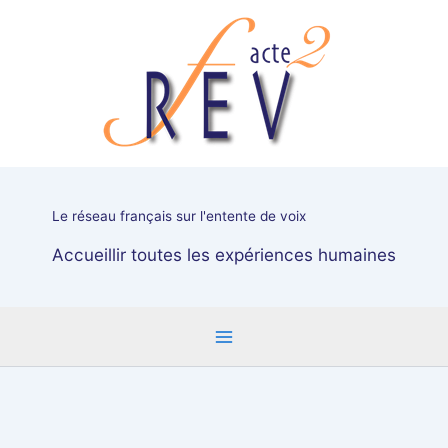
Aller
"Les
au
groupes
contenu
:
outil
d'émancipation",
stage
de
formation
à
Le réseau français sur l'entente de voix
Orléans
du
Accueillir toutes les expériences humaines
26
au
30
juin
2024