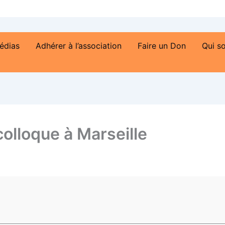
édias
Adhérer à l’association
Faire un Don
Qui s
lloque à Marseille