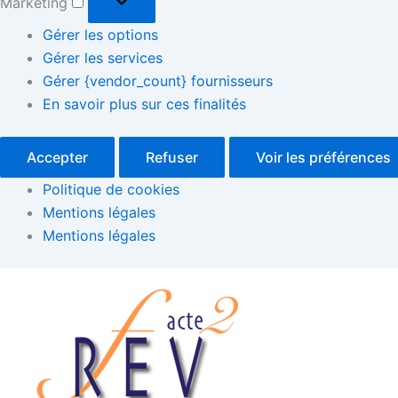
Marketing
Gérer les options
Gérer les services
Gérer {vendor_count} fournisseurs
En savoir plus sur ces finalités
Accepter
Refuser
Voir les préférences
Politique de cookies
Mentions légales
Mentions légales
Rassemblement
et
colloque
à
Marseille