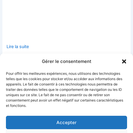
Lire la suite
Voir le calendrier complet
Gérer le consentement
Pour offrir les meilleures expériences, nous utilisons des technologies
telles que les cookies pour stocker et/ou accéder aux informations des
appareils. Le fait de consentir à ces technologies nous permettra de
« Mais comment
Assemblée
traiter des données telles que le comportement de navigation ou les ID
pensent les
générale 2023 du
uniques sur ce site. Le fait de ne pas consentir ou de retirer son
médecins ? » :
REV : samedi 1er
consentement peut avoir un effet négatif sur certaines caractéristiques
Forum samedi 11
avril à Paris et sur
mars à 17h
ZOOM, venez
et fonctions.
participer !
11 mars 2023
1 avril 2023
Accepter