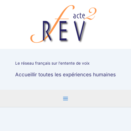
Aller
Sans
au
peur
contenu
et
sans
reproche
!
Ateliers
affectueux
pour
Le réseau français sur l'entente de voix
familles
courageuses
Accueillir toutes les expériences humaines
les
25
et
26
mars
2023
à
Orléans